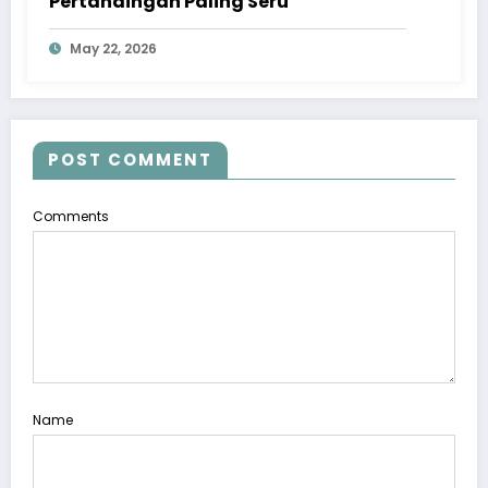
Pertandingan Paling Seru
May 22, 2026
POST COMMENT
Comments
Name