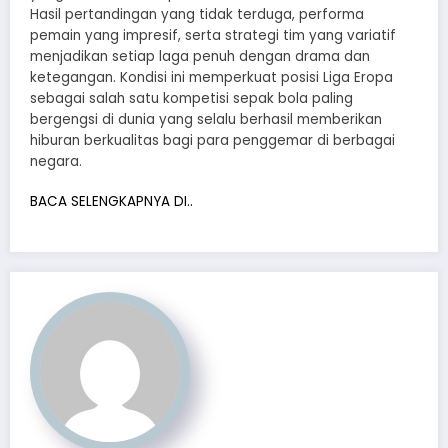
Hasil pertandingan yang tidak terduga, performa
pemain yang impresif, serta strategi tim yang variatif
menjadikan setiap laga penuh dengan drama dan
ketegangan. Kondisi ini memperkuat posisi Liga Eropa
sebagai salah satu kompetisi sepak bola paling
bergengsi di dunia yang selalu berhasil memberikan
hiburan berkualitas bagi para penggemar di berbagai
negara.
BACA SELENGKAPNYA DI..