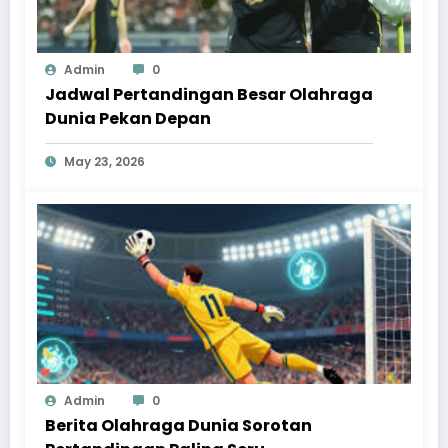
Admin
0
Jadwal Pertandingan Besar Olahraga
Dunia Pekan Depan
May 23, 2026
Admin
0
Berita Olahraga Dunia Sorotan