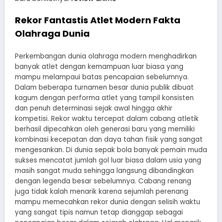
Rekor Fantastis Atlet Modern Fakta
Olahraga Dunia
Perkembangan dunia olahraga modern menghadirkan
banyak atlet dengan kemampuan luar biasa yang
mampu melampaui batas pencapaian sebelumnya.
Dalam beberapa turnamen besar dunia publik dibuat
kagum dengan performa atlet yang tampil konsisten
dan penuh determinasi sejak awal hingga akhir
kompetisi. Rekor waktu tercepat dalam cabang atletik
berhasil dipecahkan oleh generasi baru yang memiliki
kombinasi kecepatan dan daya tahan fisik yang sangat
mengesankan. Di dunia sepak bola banyak pemain muda
sukses mencatat jumlah gol luar biasa dalam usia yang
masih sangat muda sehingga langsung dibandingkan
dengan legenda besar sebelumnya. Cabang renang
juga tidak kalah menarik karena sejumlah perenang
mampu memecahkan rekor dunia dengan selisih waktu
yang sangat tipis namun tetap dianggap sebagai