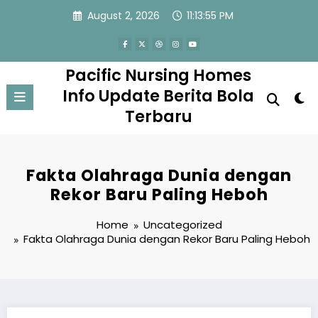
Skip
August 2, 2026
11:13:55 PM
to
content
Pacific Nursing Homes
Info Update Berita Bola
Terbaru
Fakta Olahraga Dunia dengan
Rekor Baru Paling Heboh
Home
Uncategorized
Fakta Olahraga Dunia dengan Rekor Baru Paling Heboh