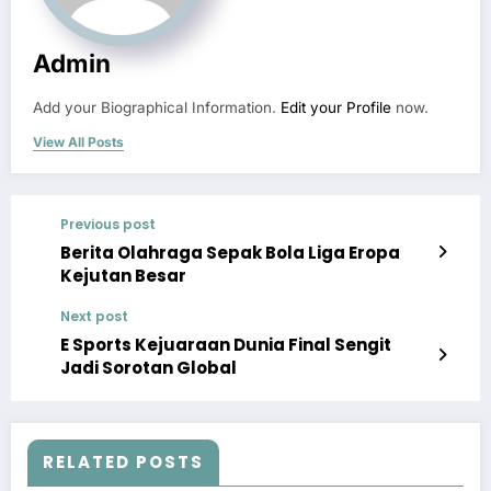
Admin
Add your Biographical Information.
Edit your Profile
now.
View All Posts
Previous post
Berita Olahraga Sepak Bola Liga Eropa
Kejutan Besar
Next post
E Sports Kejuaraan Dunia Final Sengit
Jadi Sorotan Global
RELATED POSTS