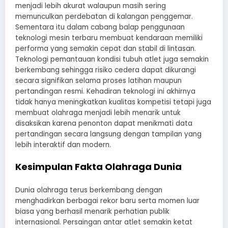
menjadi lebih akurat walaupun masih sering
memunculkan perdebatan di kalangan penggemar.
Sementara itu dalam cabang balap penggunaan
teknologi mesin terbaru membuat kendaraan memiliki
performa yang semakin cepat dan stabil di lintasan.
Teknologi pemantauan kondisi tubuh atlet juga semakin
berkembang sehingga risiko cedera dapat dikurangi
secara signifikan selama proses latihan maupun
pertandingan resmi. Kehadiran teknologi ini akhirnya
tidak hanya meningkatkan kualitas kompetisi tetapi juga
membuat olahraga menjadi lebih menarik untuk
disaksikan karena penonton dapat menikmati data
pertandingan secara langsung dengan tampilan yang
lebih interaktif dan modern.
Kesimpulan Fakta Olahraga Dunia
Dunia olahraga terus berkembang dengan
menghadirkan berbagai rekor baru serta momen luar
biasa yang berhasil menarik perhatian publik
internasional. Persaingan antar atlet semakin ketat