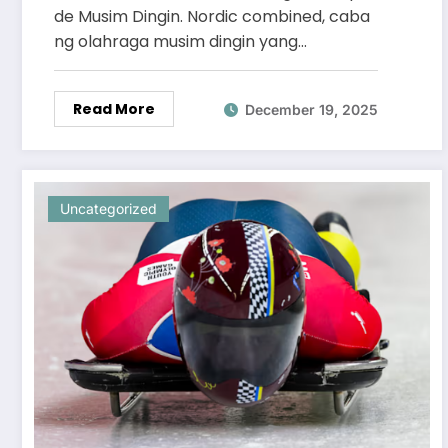
de Musim Dingin. Nordic combined, caba
ng olahraga musim dingin yang…
Read More
December 19, 2025
Uncategorized