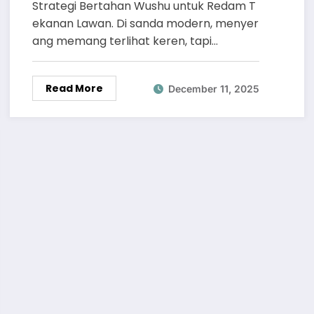
Strategi Bertahan Wushu untuk Redam T
ekanan Lawan. Di sanda modern, menyer
ang memang terlihat keren, tapi…
Read More
December 11, 2025