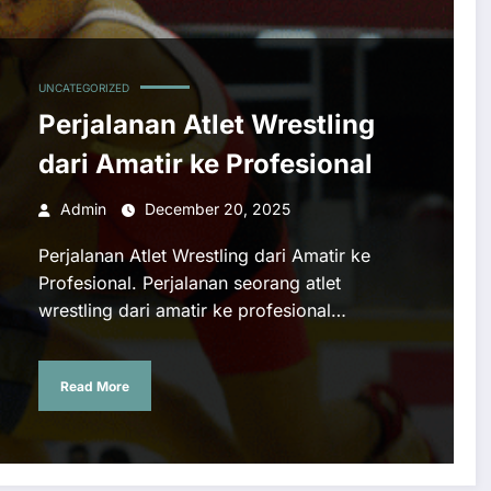
UNCATEGORIZED
Perjalanan Atlet Wrestling
dari Amatir ke Profesional
Admin
December 20, 2025
Perjalanan Atlet Wrestling dari Amatir ke
Profesional. Perjalanan seorang atlet
wrestling dari amatir ke profesional…
Read More