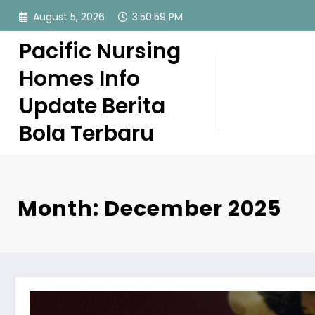
Skip
August 5, 2026
3:51:00 PM
to
content
Pacific Nursing
Homes Info
Update Berita
Bola Terbaru
Month: December 2025