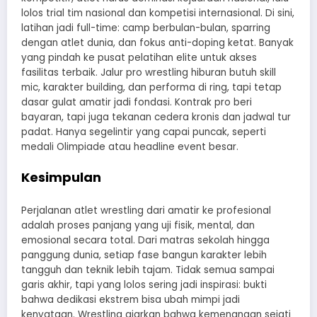
lolos trial tim nasional dan kompetisi internasional. Di sini,
latihan jadi full-time: camp berbulan-bulan, sparring
dengan atlet dunia, dan fokus anti-doping ketat. Banyak
yang pindah ke pusat pelatihan elite untuk akses
fasilitas terbaik. Jalur pro wrestling hiburan butuh skill
mic, karakter building, dan performa di ring, tapi tetap
dasar gulat amatir jadi fondasi. Kontrak pro beri
bayaran, tapi juga tekanan cedera kronis dan jadwal tur
padat. Hanya segelintir yang capai puncak, seperti
medali Olimpiade atau headline event besar.
Kesimpulan
Perjalanan atlet wrestling dari amatir ke profesional
adalah proses panjang yang uji fisik, mental, dan
emosional secara total. Dari matras sekolah hingga
panggung dunia, setiap fase bangun karakter lebih
tangguh dan teknik lebih tajam. Tidak semua sampai
garis akhir, tapi yang lolos sering jadi inspirasi: bukti
bahwa dedikasi ekstrem bisa ubah mimpi jadi
kenyataan. Wrestling ajarkan bahwa kemenangan sejati