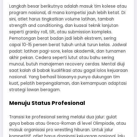
Langkah besar berikutnya adalah masuk tim kolese atau
program nasional, di mana kompetisi jauh lebih ketat. Di
sini, atlet harus tingkatkan volume latihan, tambah
strength and conditioning, dan kuasai teknik lanjutan
seperti granby roll, tilt, atau submission kompleks.
Pemotongan berat badan jadi lebih ekstrem, sering
capai 10-15 persen berat tubuh untuk turun kelas. Jadwal
padat: latihan pagi-sore, kelas akademik, dan turnamen
akhir pekan. Cedera seperti lutut atau bahu sering
muncul, butuh manajemen recovery cerdas. Mental diuji
saat kalah di babak kualifikasi atau gagal lolos kejuaraan
nasional. Yang berhasil biasanya punya dukungan tim
kuat, pelatih berpengalaman, dan kemampuan adaptasi
strategi lawan beragam.
Menuju Status Profesional
Transisi ke profesional sering melalui dua jalur: gulat
gaya bebas atau Greco-Roman di level Olimpiade, atau
masuk organisasi pro wrestling hiburan. Untuk jalur
kompetitif, atlet harus dominasi kejuaraan nasional, lalu