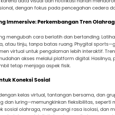
arena data visual dan notifikasi harian mendoro
esional, dengan fokus pada pencegahan cedera da
yang Immersive: Perkembangan Tren Olahraga
dang mengubah cara berlatih dan bertanding. Latih
eda, atau tinju, tanpa batas ruang. Phygital sports
men virtual untuk pengalaman lebih interaktif. Tr
dahan akses melalui platform digital. Hasilnya, 
bil tetap menjaga aspek fisik.
ntuk Koneksi Sosial
dengan kelas virtual, tantangan bersama, dan gru
g dan luring—memungkinkan fleksibilitas, seperti m
 sosial olahraga, mengurangi rasa isolasi, dan me