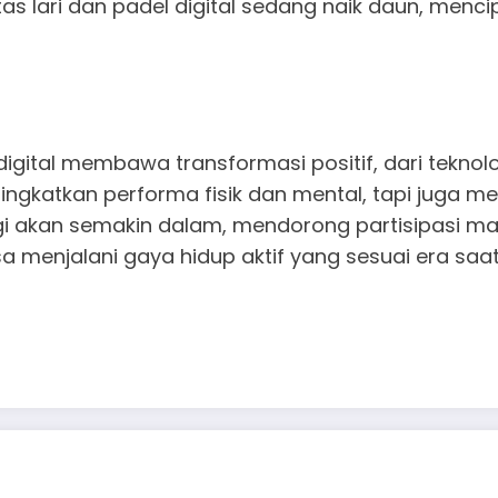
tas lari dan padel digital sedang naik daun, menc
igital membawa transformasi positif, dari teknol
 meningkatkan performa fisik dan mental, tapi ju
ogi akan semakin dalam, mendorong partisipasi m
a menjalani gaya hidup aktif yang sesuai era saa