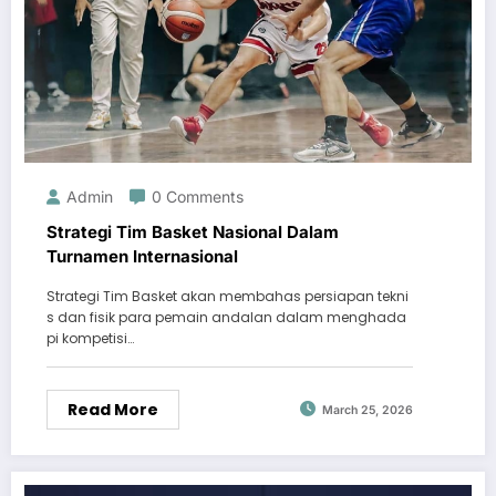
Admin
0 Comments
Strategi Tim Basket Nasional Dalam
Turnamen Internasional
Strategi Tim Basket akan membahas persiapan tekni
s dan fisik para pemain andalan dalam menghada
pi kompetisi…
Read More
March 25, 2026