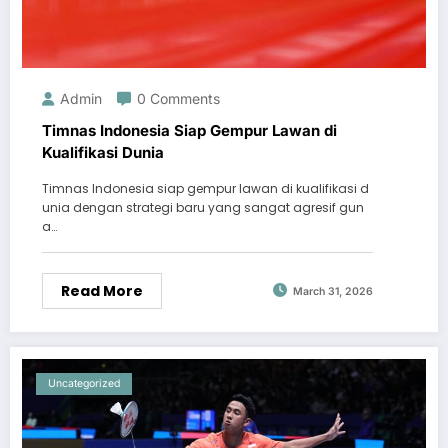
Admin
0 Comments
Timnas Indonesia Siap Gempur Lawan di
Kualifikasi Dunia
Timnas Indonesia siap gempur lawan di kualifikasi d
unia dengan strategi baru yang sangat agresif gun
a…
Read More
March 31, 2026
Uncategorized