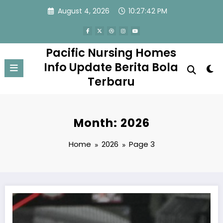
Skip
August 4, 2026
10:27:43 PM
to
content
Pacific Nursing Homes
Info Update Berita Bola
Terbaru
Month: 2026
Home
2026
Page 3