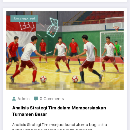
Uncategorized
Admin
0 Comments
Analisis Strategi Tim dalam Mempersiapkan
Turnamen Besar
Analisis Strategi Tim menjadi kunci utama bagi setia