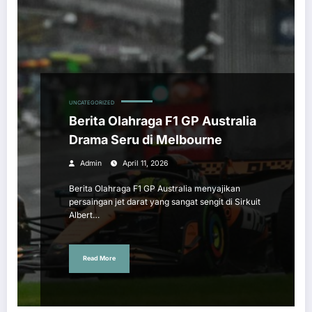
UNCATEGORIZED
Berita Olahraga F1 GP Australia
Drama Seru di Melbourne
Admin
April 11, 2026
Berita Olahraga F1 GP Australia menyajikan
persaingan jet darat yang sangat sengit di Sirkuit
Albert…
Read More