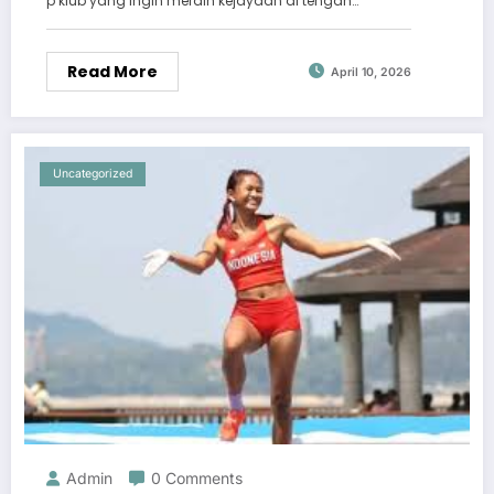
p klub yang ingin meraih kejayaan di tengah…
Read More
April 10, 2026
Uncategorized
Admin
0 Comments