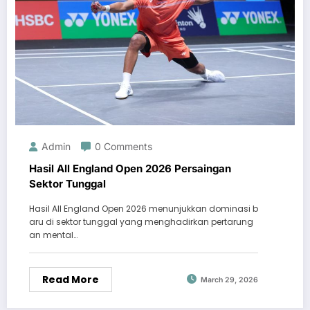
Admin
0 Comments
Hasil All England Open 2026 Persaingan
Sektor Tunggal
Hasil All England Open 2026 menunjukkan dominasi b
aru di sektor tunggal yang menghadirkan pertarung
an mental…
Read More
March 29, 2026