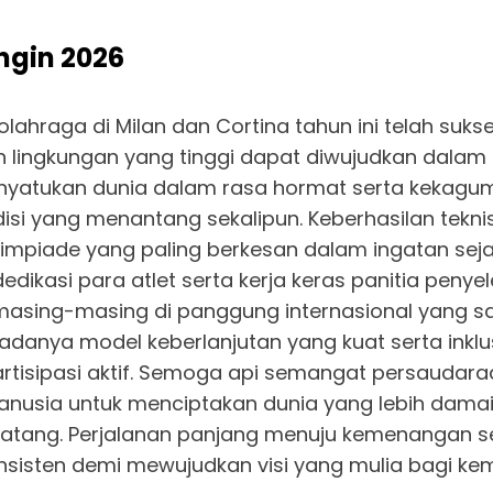
ngin 2026
lahraga di Milan dan Cortina tahun ini telah su
an lingkungan yang tinggi dapat diwujudkan dala
 menyatukan dunia dalam rasa hormat serta keka
disi yang menantang sekalipun. Keberhasilan tekni
u olimpiade yang paling berkesan dalam ingatan s
i dedikasi para atlet serta kerja keras panitia pe
ing-masing di panggung internasional yang san
n adanya model keberlanjutan yang kuat serta inkl
partisipasi aktif. Semoga api semangat persaudar
 manusia untuk menciptakan dunia yang lebih dama
g. Perjalanan panjang menuju kemenangan sejati
nsisten demi mewujudkan visi yang mulia bagi ke