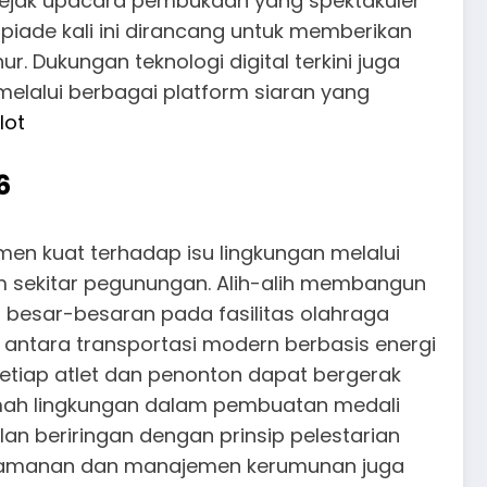
 Sejak upacara pembukaan yang spektakuler
iade kali ini dirancang untuk memberikan
r. Dukungan teknologi digital terkini juga
lalui berbagai platform siaran yang
lot
6
men kuat terhadap isu lingkungan melalui
 sekitar pegunungan. Alih-alih membangun
 besar-besaran pada fasilitas olahraga
i antara transportasi modern berbasis energi
setiap atlet dan penonton dapat bergerak
amah lingkungan dalam pembuatan medali
an beriringan dengan prinsip pelestarian
 keamanan dan manajemen kerumunan juga