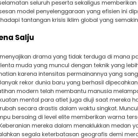
keselamatan seluruh peserta sekaligus memberik
sesan model penyelenggaraan yang efisien ini dip
adapi tantangan krisis iklim global yang semaki
ena Salju
lu menyajikan drama yang tidak terduga di mana pa
lenta muda yang muncul dengan teknik yang lebih
hatian karena intensitas permainannya yang sanga
anyak rekor dunia baru yang berhasil dipecahkan 
atihan modern telah membantu manusia melampa
ekuatan mental para atlet juga diuji saat mereka 
 berubah secara drastis dalam waktu singkat. Munc
u bersaing di level elite memberikan warna tersen
l. Keberanian mereka dalam menaklukkan medan y
alahkan segala keterbatasan geografis demi mera