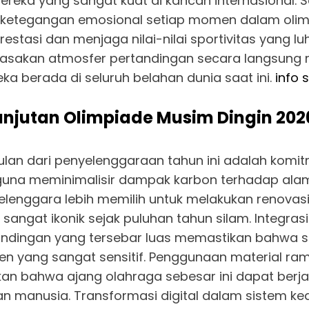
ereka yang sangat kuat di kancah internasional.
 ketegangan emosional setiap momen dalam olimp
stasi dan menjaga nilai-nilai sportivitas yang luhu
akan atmosfer pertandingan secara langsung me
eka berada di seluruh belahan dunia saat ini.
info s
lanjutan Olimpiade Musim Dingin 202
lan dari penyelenggaraan tahun ini adalah komit
guna meminimalisir dampak karbon terhadap alam
enggara lebih memilih untuk melakukan renovasi
sangat ikonik sejak puluhan tahun silam. Integras
rtandingan yang tersebar luas memastikan bahwa 
pen yang sangat sensitif. Penggunaan material r
kan bahwa ajang olahraga sebesar ini dapat berjal
an manusia. Transformasi digital dalam sistem