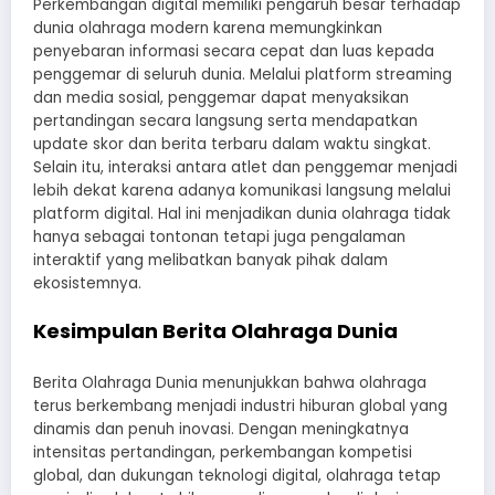
Perkembangan digital memiliki pengaruh besar terhadap
dunia olahraga modern karena memungkinkan
penyebaran informasi secara cepat dan luas kepada
penggemar di seluruh dunia. Melalui platform streaming
dan media sosial, penggemar dapat menyaksikan
pertandingan secara langsung serta mendapatkan
update skor dan berita terbaru dalam waktu singkat.
Selain itu, interaksi antara atlet dan penggemar menjadi
lebih dekat karena adanya komunikasi langsung melalui
platform digital. Hal ini menjadikan dunia olahraga tidak
hanya sebagai tontonan tetapi juga pengalaman
interaktif yang melibatkan banyak pihak dalam
ekosistemnya.
Kesimpulan Berita Olahraga Dunia
Berita Olahraga Dunia menunjukkan bahwa olahraga
terus berkembang menjadi industri hiburan global yang
dinamis dan penuh inovasi. Dengan meningkatnya
intensitas pertandingan, perkembangan kompetisi
global, dan dukungan teknologi digital, olahraga tetap