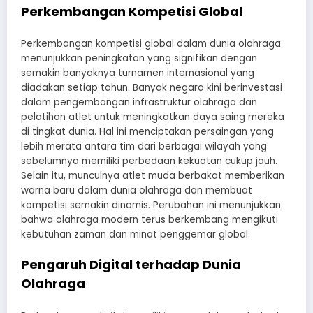
Perkembangan Kompetisi Global
Perkembangan kompetisi global dalam dunia olahraga
menunjukkan peningkatan yang signifikan dengan
semakin banyaknya turnamen internasional yang
diadakan setiap tahun. Banyak negara kini berinvestasi
dalam pengembangan infrastruktur olahraga dan
pelatihan atlet untuk meningkatkan daya saing mereka
di tingkat dunia. Hal ini menciptakan persaingan yang
lebih merata antara tim dari berbagai wilayah yang
sebelumnya memiliki perbedaan kekuatan cukup jauh.
Selain itu, munculnya atlet muda berbakat memberikan
warna baru dalam dunia olahraga dan membuat
kompetisi semakin dinamis. Perubahan ini menunjukkan
bahwa olahraga modern terus berkembang mengikuti
kebutuhan zaman dan minat penggemar global.
Pengaruh Digital terhadap Dunia
Olahraga