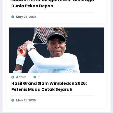
Dunia Pekan Depan
May 23, 2026
Admin
0
Hasil Grand Slam Wimbledon 2026:
Petenis Muda Cetak Sejarah
May 21, 2026