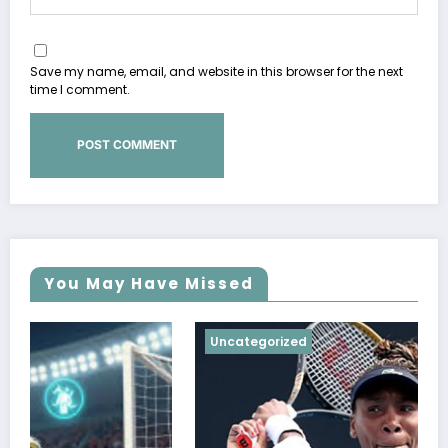
Save my name, email, and website in this browser for the next
time I comment.
You May Have Missed
Uncategorized