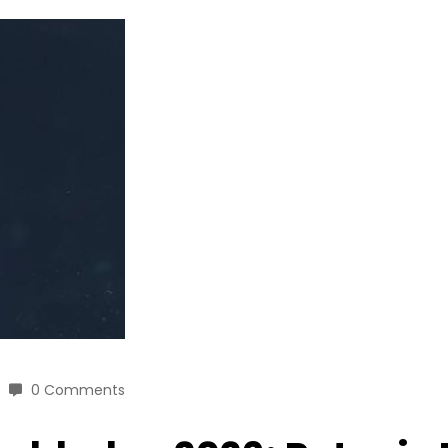
0 Comments