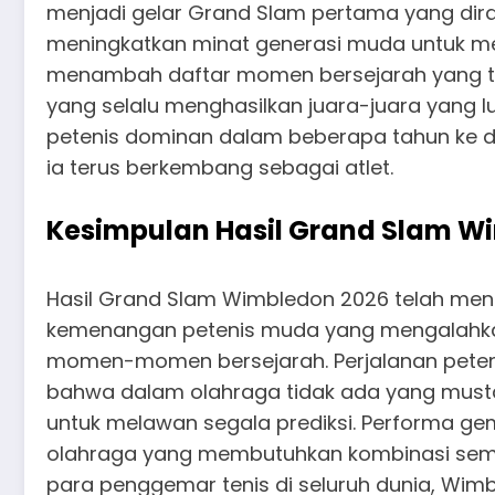
menjadi gelar Grand Slam pertama yang dira
meningkatkan minat generasi muda untuk men
menambah daftar momen bersejarah yang teru
yang selalu menghasilkan juara-juara yang l
petenis dominan dalam beberapa tahun ke de
ia terus berkembang sebagai atlet.
Kesimpulan Hasil Grand Slam W
Hasil Grand Slam Wimbledon 2026 telah menu
kemenangan petenis muda yang mengalahkan 
momen-momen bersejarah. Perjalanan peteni
bahwa dalam olahraga tidak ada yang mustah
untuk melawan segala prediksi. Performa ge
olahraga yang membutuhkan kombinasi sempurn
para penggemar tenis di seluruh dunia, Wim