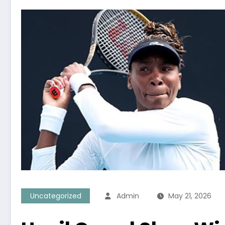
Uncategorized
Admin
May 21, 2026