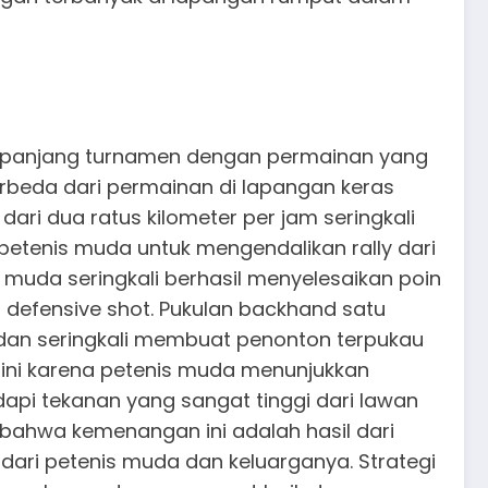
 sepanjang turnamen dengan permainan yang
rbeda dari permainan di lapangan keras
ari dua ratus kilometer per jam seringkali
tenis muda untuk mengendalikan rally dari
 muda seringkali berhasil menyelesaikan poin
defensive shot. Pukulan backhand satu
 dan seringkali membuat penonton terpukau
ini karena petenis muda menunjukkan
api tekanan yang sangat tinggi dari lawan
 bahwa kemenangan ini adalah hasil dari
dari petenis muda dan keluarganya. Strategi