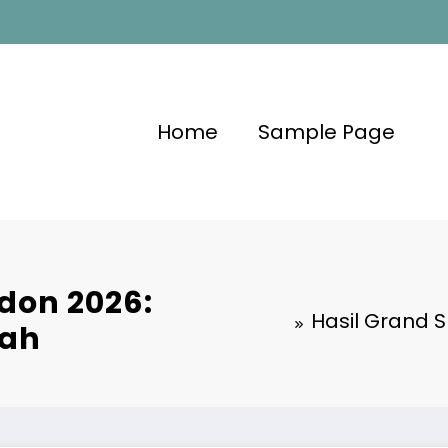
Home
Sample Page
don 2026:
Hasil Grand 
rah