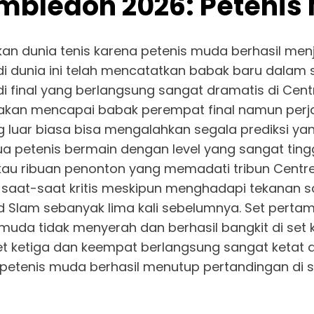
mbledon 2026: Petenis
n dunia tenis karena petenis muda berhasil men
di dunia ini telah mencatatkan babak baru dalam s
i final yang berlangsung sangat dramatis di Centr
i akan mencapai babak perempat final namun per
r biasa bisa mengalahkan segala prediksi yang d
a petenis bermain dengan level yang sangat tin
au ribuan penonton yang memadati tribun Centre
saat-saat kritis meskipun menghadapi tekanan sa
nd Slam sebanyak lima kali sebelumnya. Set pert
uda tidak menyerah dan berhasil bangkit di set 
et ketiga dan keempat berlangsung sangat ketat
enis muda berhasil menutup pertandingan di set