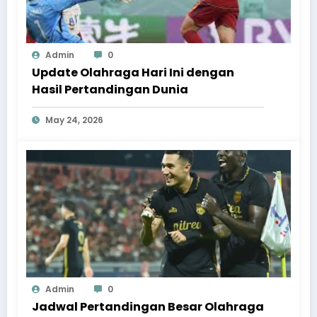
Admin
0
Update Olahraga Hari Ini dengan
Hasil Pertandingan Dunia
May 24, 2026
Admin
0
Jadwal Pertandingan Besar Olahraga