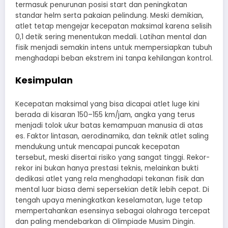
termasuk penurunan posisi start dan peningkatan
standar helm serta pakaian pelindung. Meski demikian,
atlet tetap mengejar kecepatan maksimal karena selisih
0,1 detik sering menentukan medali. Latihan mental dan
fisik menjadi semakin intens untuk mempersiapkan tubuh
menghadapi beban ekstrem ini tanpa kehilangan kontrol.
Kesimpulan
Kecepatan maksimal yang bisa dicapai atlet luge kini
berada di kisaran 150–155 km/jam, angka yang terus
menjadi tolok ukur batas kemampuan manusia di atas
es. Faktor lintasan, aerodinamika, dan teknik atlet saling
mendukung untuk mencapai puncak kecepatan
tersebut, meski disertai risiko yang sangat tinggi. Rekor-
rekor ini bukan hanya prestasi teknis, melainkan bukti
dedikasi atlet yang rela menghadapi tekanan fisik dan
mental luar biasa demi sepersekian detik lebih cepat. Di
tengah upaya meningkatkan keselamatan, luge tetap
mempertahankan esensinya sebagai olahraga tercepat
dan paling mendebarkan di Olimpiade Musim Dingin.