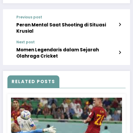
Previous post
Peran Mental Saat Shooting di Situasi
Krusial
Next post
Momen Legendaris dalam Sejarah
Olahraga Cricket
RELATED POSTS