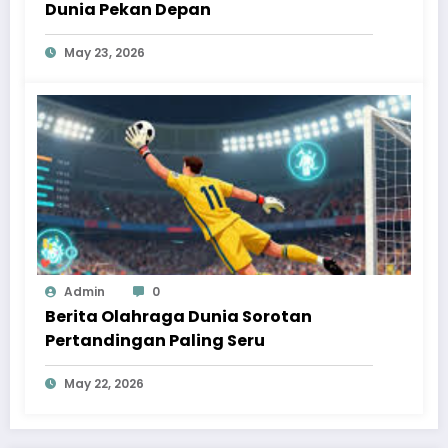
Dunia Pekan Depan
May 23, 2026
Admin
0
Berita Olahraga Dunia Sorotan
Pertandingan Paling Seru
May 22, 2026