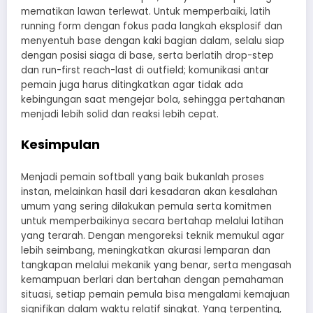
mematikan lawan terlewat. Untuk memperbaiki, latih
running form dengan fokus pada langkah eksplosif dan
menyentuh base dengan kaki bagian dalam, selalu siap
dengan posisi siaga di base, serta berlatih drop-step
dan run-first reach-last di outfield; komunikasi antar
pemain juga harus ditingkatkan agar tidak ada
kebingungan saat mengejar bola, sehingga pertahanan
menjadi lebih solid dan reaksi lebih cepat.
Kesimpulan
Menjadi pemain softball yang baik bukanlah proses
instan, melainkan hasil dari kesadaran akan kesalahan
umum yang sering dilakukan pemula serta komitmen
untuk memperbaikinya secara bertahap melalui latihan
yang terarah. Dengan mengoreksi teknik memukul agar
lebih seimbang, meningkatkan akurasi lemparan dan
tangkapan melalui mekanik yang benar, serta mengasah
kemampuan berlari dan bertahan dengan pemahaman
situasi, setiap pemain pemula bisa mengalami kemajuan
signifikan dalam waktu relatif singkat. Yang terpenting,