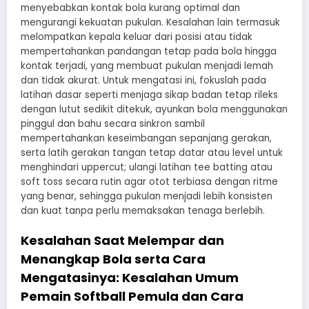
menyebabkan kontak bola kurang optimal dan
mengurangi kekuatan pukulan. Kesalahan lain termasuk
melompatkan kepala keluar dari posisi atau tidak
mempertahankan pandangan tetap pada bola hingga
kontak terjadi, yang membuat pukulan menjadi lemah
dan tidak akurat. Untuk mengatasi ini, fokuslah pada
latihan dasar seperti menjaga sikap badan tetap rileks
dengan lutut sedikit ditekuk, ayunkan bola menggunakan
pinggul dan bahu secara sinkron sambil
mempertahankan keseimbangan sepanjang gerakan,
serta latih gerakan tangan tetap datar atau level untuk
menghindari uppercut; ulangi latihan tee batting atau
soft toss secara rutin agar otot terbiasa dengan ritme
yang benar, sehingga pukulan menjadi lebih konsisten
dan kuat tanpa perlu memaksakan tenaga berlebih.
Kesalahan Saat Melempar dan
Menangkap Bola serta Cara
Mengatasinya: Kesalahan Umum
Pemain Softball Pemula dan Cara