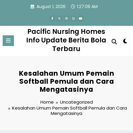
Skip
August 1, 2026
1:27:08 AM
to
content
Pacific Nursing Homes
Info Update Berita Bola
Terbaru
Kesalahan Umum Pemain
Softball Pemula dan Cara
Mengatasinya
Home
Uncategorized
Kesalahan Umum Pemain Softball Pemula dan Cara
Mengatasinya