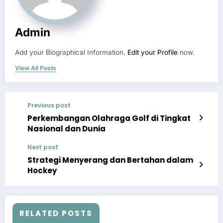
Admin
Add your Biographical Information.
Edit your Profile
now.
View All Posts
Previous post
Perkembangan Olahraga Golf di Tingkat
Nasional dan Dunia
Next post
Strategi Menyerang dan Bertahan dalam
Hockey
RELATED POSTS