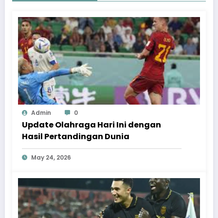
Admin
0
Update Olahraga Hari Ini dengan
Hasil Pertandingan Dunia
May 24, 2026