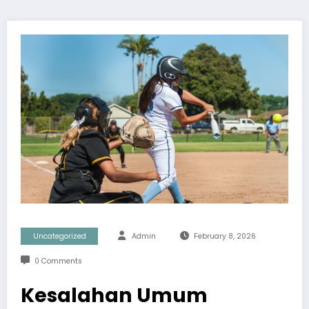
Uncategorized
Admin
February 8, 2026
0 Comments
Kesalahan Umum