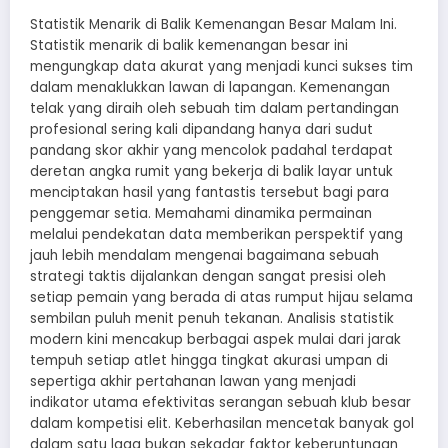
Statistik Menarik di Balik Kemenangan Besar Malam Ini.
Statistik menarik di balik kemenangan besar ini
mengungkap data akurat yang menjadi kunci sukses tim
dalam menaklukkan lawan di lapangan. Kemenangan
telak yang diraih oleh sebuah tim dalam pertandingan
profesional sering kali dipandang hanya dari sudut
pandang skor akhir yang mencolok padahal terdapat
deretan angka rumit yang bekerja di balik layar untuk
menciptakan hasil yang fantastis tersebut bagi para
penggemar setia. Memahami dinamika permainan
melalui pendekatan data memberikan perspektif yang
jauh lebih mendalam mengenai bagaimana sebuah
strategi taktis dijalankan dengan sangat presisi oleh
setiap pemain yang berada di atas rumput hijau selama
sembilan puluh menit penuh tekanan. Analisis statistik
modern kini mencakup berbagai aspek mulai dari jarak
tempuh setiap atlet hingga tingkat akurasi umpan di
sepertiga akhir pertahanan lawan yang menjadi
indikator utama efektivitas serangan sebuah klub besar
dalam kompetisi elit. Keberhasilan mencetak banyak gol
dalam satu laga bukan sekadar faktor keberuntungan