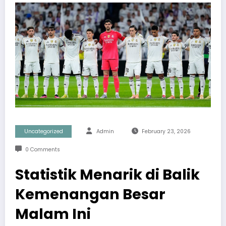
Uncategorized
Admin
February 23, 2026
0 Comments
Statistik Menarik di Balik
Kemenangan Besar
Malam Ini