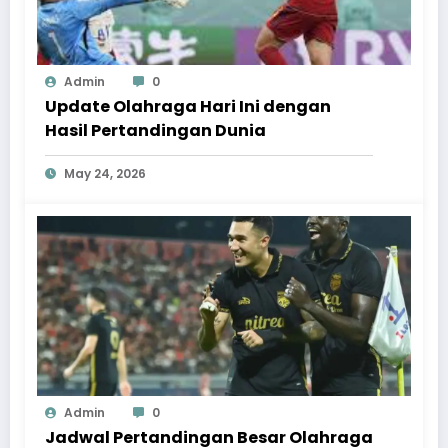
Admin
0
Update Olahraga Hari Ini dengan
Hasil Pertandingan Dunia
May 24, 2026
Admin
0
Jadwal Pertandingan Besar Olahraga