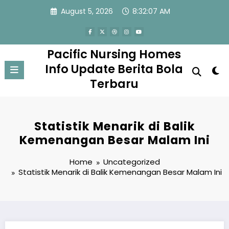
Skip
August 5, 2026
8:32:07 AM
to
content
Pacific Nursing Homes
Info Update Berita Bola
Terbaru
Statistik Menarik di Balik
Kemenangan Besar Malam Ini
Home
Uncategorized
Statistik Menarik di Balik Kemenangan Besar Malam Ini