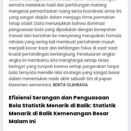
semata melainkan hasil dari perhitungan matang
mengenai pemanfaatan ruang serta koordinasi antar lini
yang sangat disiplin dalam menjaga ritme permainan
tetap stabil. Data menunjukkan bahwa dominasi
penguasaan bola yang dipadukan dengan kecepatan
transisi dari bertahan ke menyerang merupakan formula
rahasia yang sering kali membuat pertahanan musuh
menjadi kocar-kacir dan kehilangan fokus di saat-saat
krusial pertandingan berlangsung. Penelusuran angka-
angka ini membantu kita menghargai setiap tetes
keringat yang tumpah karena setiap pergerakan tanpa
bola ternyata memiliki nilai strategis yang sangat besar
dalam menentukan nasib akhir sebuah tim di papan
klasemen sementara.
BERITA OLAHRAGA
Efisiensi Serangan dan Penguasaan
Bola Statistik Menarik di Balik: Statistik
Menarik di Balik Kemenangan Besar
Malam Ini