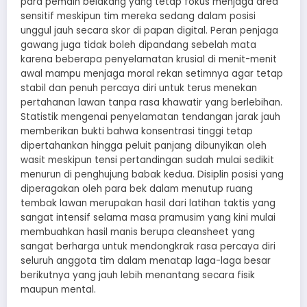
para pemain belakang yang tetap fokus menjaga area
sensitif meskipun tim mereka sedang dalam posisi
unggul jauh secara skor di papan digital. Peran penjaga
gawang juga tidak boleh dipandang sebelah mata
karena beberapa penyelamatan krusial di menit-menit
awal mampu menjaga moral rekan setimnya agar tetap
stabil dan penuh percaya diri untuk terus menekan
pertahanan lawan tanpa rasa khawatir yang berlebihan.
Statistik mengenai penyelamatan tendangan jarak jauh
memberikan bukti bahwa konsentrasi tinggi tetap
dipertahankan hingga peluit panjang dibunyikan oleh
wasit meskipun tensi pertandingan sudah mulai sedikit
menurun di penghujung babak kedua. Disiplin posisi yang
diperagakan oleh para bek dalam menutup ruang
tembak lawan merupakan hasil dari latihan taktis yang
sangat intensif selama masa pramusim yang kini mulai
membuahkan hasil manis berupa cleansheet yang
sangat berharga untuk mendongkrak rasa percaya diri
seluruh anggota tim dalam menatap laga-laga besar
berikutnya yang jauh lebih menantang secara fisik
maupun mental.