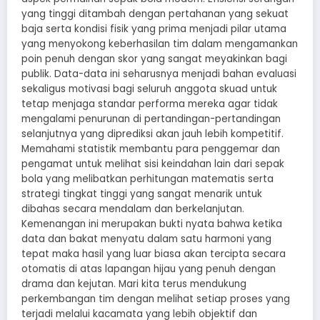
yang tinggi ditambah dengan pertahanan yang sekuat
baja serta kondisi fisik yang prima menjadi pilar utama
yang menyokong keberhasilan tim dalam mengamankan
poin penuh dengan skor yang sangat meyakinkan bagi
publik. Data-data ini seharusnya menjadi bahan evaluasi
sekaligus motivasi bagi seluruh anggota skuad untuk
tetap menjaga standar performa mereka agar tidak
mengalami penurunan di pertandingan-pertandingan
selanjutnya yang diprediksi akan jauh lebih kompetitif.
Memahami statistik membantu para penggemar dan
pengamat untuk melihat sisi keindahan lain dari sepak
bola yang melibatkan perhitungan matematis serta
strategi tingkat tinggi yang sangat menarik untuk
dibahas secara mendalam dan berkelanjutan.
Kemenangan ini merupakan bukti nyata bahwa ketika
data dan bakat menyatu dalam satu harmoni yang
tepat maka hasil yang luar biasa akan tercipta secara
otomatis di atas lapangan hijau yang penuh dengan
drama dan kejutan. Mari kita terus mendukung
perkembangan tim dengan melihat setiap proses yang
terjadi melalui kacamata yang lebih objektif dan