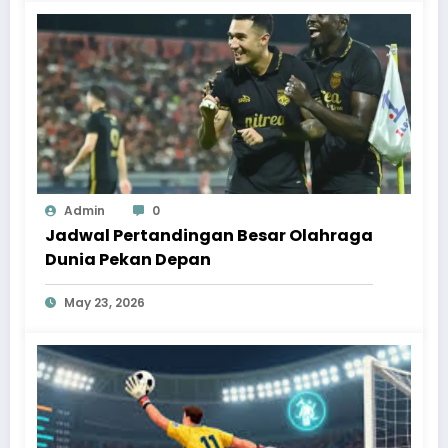
Admin
0
Jadwal Pertandingan Besar Olahraga
Dunia Pekan Depan
May 23, 2026