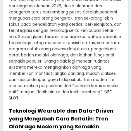
pertengahan Januari 2026, dunia olahraga dan
kebugaran terus berkembang pesat. Setelah pandemi
mengubah cara orang bergerak, tren sekarang lebih
fokus pada pendekatan yang cerdas, berkelanjutan, dan
terintegrasi dengan teknologi serta kehidupan sehari-
hari. Survei global terbaru menunjukkan bahwa wearable
technology tetap menduduki posisi teratas, sementara
program untuk orang dewasa lanjut usia, pengelolaan
berat badan melalui olahraga, dan latihan fungsional
semakin populer. Orang tidak lagi mencari rutinitas
ekstrem; mereka menginginkan olahraga yang
memberikan manfaat jangka panjang, mudah diakses,
dan sesuai dengan gaya hidup sibuk. Tren modern ini
mencerminkan pergeseran dari “semakin keras semakin
baik” menjadi “lebih pintar dan lebih seimbang”.
INFO
SLOT
Teknologi Wearable dan Data-Driven
yang Mengubah Cara Berlatih: Tren
Olahraga Modern yang Semakin