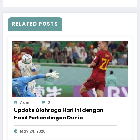
RELATED POSTS
Admin
0
Update Olahraga Hari Ini dengan
Hasil Pertandingan Dunia
May 24, 2026