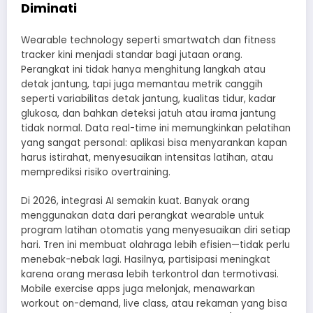
Diminati
Wearable technology seperti smartwatch dan fitness
tracker kini menjadi standar bagi jutaan orang.
Perangkat ini tidak hanya menghitung langkah atau
detak jantung, tapi juga memantau metrik canggih
seperti variabilitas detak jantung, kualitas tidur, kadar
glukosa, dan bahkan deteksi jatuh atau irama jantung
tidak normal. Data real-time ini memungkinkan pelatihan
yang sangat personal: aplikasi bisa menyarankan kapan
harus istirahat, menyesuaikan intensitas latihan, atau
memprediksi risiko overtraining.
Di 2026, integrasi AI semakin kuat. Banyak orang
menggunakan data dari perangkat wearable untuk
program latihan otomatis yang menyesuaikan diri setiap
hari. Tren ini membuat olahraga lebih efisien—tidak perlu
menebak-nebak lagi. Hasilnya, partisipasi meningkat
karena orang merasa lebih terkontrol dan termotivasi.
Mobile exercise apps juga melonjak, menawarkan
workout on-demand, live class, atau rekaman yang bisa