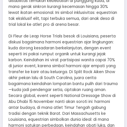
disabilitas temukan kebebasan di punggung kuda, di
mana gerak sinkron kurangi kecemasan hingga 30%
lewat ikatan emosional. Ini simbol inklusivitas: equestrian
tak eksklusif elit, tapi terbuka semua, dari anak desa di
trial lokal ke atlet pro di arena besar.
Di Fleur de Leap Horse Trials besok di Louisiana, peserta
diskusi bagaimana harmoni equestrian ajar lingkungan:
kuda dorong kesadaran berkelanjutan, dengan event
seperti ini pakai rumput organik untuk kurangi jejak
karbon. Keindahan ini viral: partisipasi wanita capai 70%
di junior event, karena simbol harmoni ajar empati yang
transfer ke karir atau keluarga. Di Split Rock Aiken Show
akhir pekan lalu di South Carolina, juara cerita
bagaimana keindahan lompatan bantu pulih dari trauma
—kuda jadi pendengar setia, ciptakan ruang aman.
Secara global, event seperti National Dressage Show di
Abu Dhabi 15 November nanti akan soroti ini: harmoni
antar budaya, di mana atlet Timur Tengah gabung
tradisi dengan teknik Barat. Dari Massachusetts ke
Louisiana, equestrian simbolkan dunia ideal: di mana
harmoni satukan perbedaan, keindahan obati luka, dan