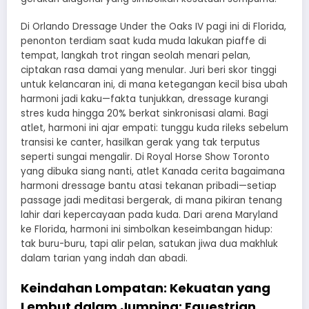
Di Orlando Dressage Under the Oaks IV pagi ini di Florida,
penonton terdiam saat kuda muda lakukan piaffe di
tempat, langkah trot ringan seolah menari pelan,
ciptakan rasa damai yang menular. Juri beri skor tinggi
untuk kelancaran ini, di mana ketegangan kecil bisa ubah
harmoni jadi kaku—fakta tunjukkan, dressage kurangi
stres kuda hingga 20% berkat sinkronisasi alami. Bagi
atlet, harmoni ini ajar empati: tunggu kuda rileks sebelum
transisi ke canter, hasilkan gerak yang tak terputus
seperti sungai mengalir. Di Royal Horse Show Toronto
yang dibuka siang nanti, atlet Kanada cerita bagaimana
harmoni dressage bantu atasi tekanan pribadi—setiap
passage jadi meditasi bergerak, di mana pikiran tenang
lahir dari kepercayaan pada kuda. Dari arena Maryland
ke Florida, harmoni ini simbolkan keseimbangan hidup:
tak buru-buru, tapi alir pelan, satukan jiwa dua makhluk
dalam tarian yang indah dan abadi.
Keindahan Lompatan: Kekuatan yang
Lembut dalam Jumping: Equestrian