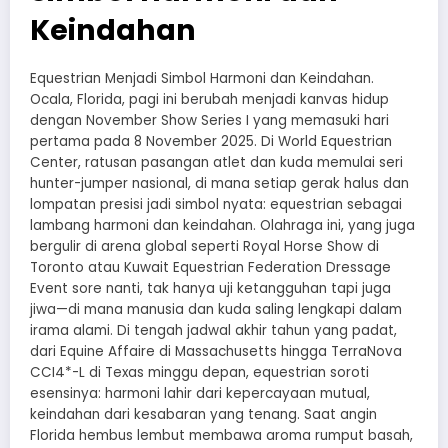
Keindahan
Equestrian Menjadi Simbol Harmoni dan Keindahan.
Ocala, Florida, pagi ini berubah menjadi kanvas hidup
dengan November Show Series I yang memasuki hari
pertama pada 8 November 2025. Di World Equestrian
Center, ratusan pasangan atlet dan kuda memulai seri
hunter-jumper nasional, di mana setiap gerak halus dan
lompatan presisi jadi simbol nyata: equestrian sebagai
lambang harmoni dan keindahan. Olahraga ini, yang juga
bergulir di arena global seperti Royal Horse Show di
Toronto atau Kuwait Equestrian Federation Dressage
Event sore nanti, tak hanya uji ketangguhan tapi juga
jiwa—di mana manusia dan kuda saling lengkapi dalam
irama alami. Di tengah jadwal akhir tahun yang padat,
dari Equine Affaire di Massachusetts hingga TerraNova
CCI4*-L di Texas minggu depan, equestrian soroti
esensinya: harmoni lahir dari kepercayaan mutual,
keindahan dari kesabaran yang tenang. Saat angin
Florida hembus lembut membawa aroma rumput basah,