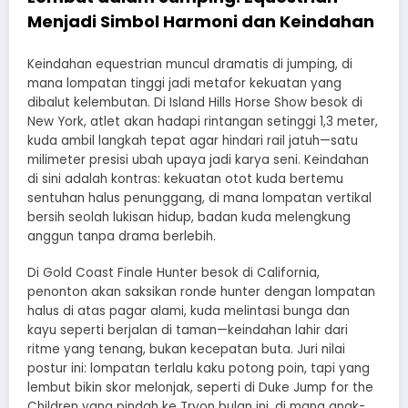
Menjadi Simbol Harmoni dan Keindahan
Keindahan equestrian muncul dramatis di jumping, di
mana lompatan tinggi jadi metafor kekuatan yang
dibalut kelembutan. Di Island Hills Horse Show besok di
New York, atlet akan hadapi rintangan setinggi 1,3 meter,
kuda ambil langkah tepat agar hindari rail jatuh—satu
milimeter presisi ubah upaya jadi karya seni. Keindahan
di sini adalah kontras: kekuatan otot kuda bertemu
sentuhan halus penunggang, di mana lompatan vertikal
bersih seolah lukisan hidup, badan kuda melengkung
anggun tanpa drama berlebih.
Di Gold Coast Finale Hunter besok di California,
penonton akan saksikan ronde hunter dengan lompatan
halus di atas pagar alami, kuda melintasi bunga dan
kayu seperti berjalan di taman—keindahan lahir dari
ritme yang tenang, bukan kecepatan buta. Juri nilai
postur ini: lompatan terlalu kaku potong poin, tapi yang
lembut bikin skor melonjak, seperti di Duke Jump for the
Children yang pindah ke Tryon bulan ini, di mana anak-