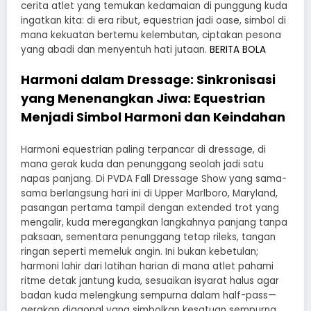
cerita atlet yang temukan kedamaian di punggung kuda
ingatkan kita: di era ribut, equestrian jadi oase, simbol di
mana kekuatan bertemu kelembutan, ciptakan pesona
yang abadi dan menyentuh hati jutaan.
BERITA BOLA
Harmoni dalam Dressage: Sinkronisasi
yang Menenangkan Jiwa: Equestrian
Menjadi Simbol Harmoni dan Keindahan
Harmoni equestrian paling terpancar di dressage, di
mana gerak kuda dan penunggang seolah jadi satu
napas panjang. Di PVDA Fall Dressage Show yang sama-
sama berlangsung hari ini di Upper Marlboro, Maryland,
pasangan pertama tampil dengan extended trot yang
mengalir, kuda meregangkan langkahnya panjang tanpa
paksaan, sementara penunggang tetap rileks, tangan
ringan seperti memeluk angin. Ini bukan kebetulan;
harmoni lahir dari latihan harian di mana atlet pahami
ritme detak jantung kuda, sesuaikan isyarat halus agar
badan kuda melengkung sempurna dalam half-pass—
gerakan diagonal yang simbolkan kesatuan sempurna.