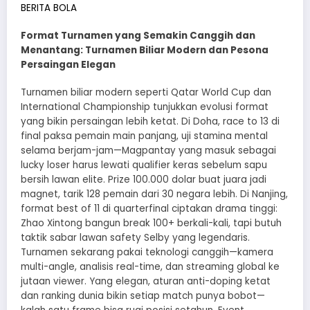
BERITA BOLA
Format Turnamen yang Semakin Canggih dan
Menantang: Turnamen Biliar Modern dan Pesona
Persaingan Elegan
Turnamen biliar modern seperti Qatar World Cup dan
International Championship tunjukkan evolusi format
yang bikin persaingan lebih ketat. Di Doha, race to 13 di
final paksa pemain main panjang, uji stamina mental
selama berjam-jam—Magpantay yang masuk sebagai
lucky loser harus lewati qualifier keras sebelum sapu
bersih lawan elite. Prize 100.000 dolar buat juara jadi
magnet, tarik 128 pemain dari 30 negara lebih. Di Nanjing,
format best of 11 di quarterfinal ciptakan drama tinggi:
Zhao Xintong bangun break 100+ berkali-kali, tapi butuh
taktik sabar lawan safety Selby yang legendaris.
Turnamen sekarang pakai teknologi canggih—kamera
multi-angle, analisis real-time, dan streaming global ke
jutaan viewer. Yang elegan, aturan anti-doping ketat
dan ranking dunia bikin setiap match punya bobot—