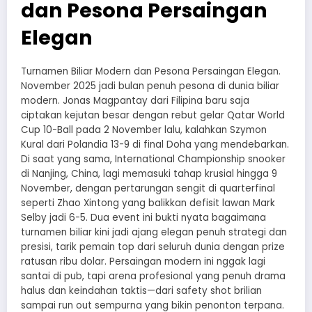
dan Pesona Persaingan
Elegan
Turnamen Biliar Modern dan Pesona Persaingan Elegan.
November 2025 jadi bulan penuh pesona di dunia biliar
modern. Jonas Magpantay dari Filipina baru saja
ciptakan kejutan besar dengan rebut gelar Qatar World
Cup 10-Ball pada 2 November lalu, kalahkan Szymon
Kural dari Polandia 13-9 di final Doha yang mendebarkan.
Di saat yang sama, International Championship snooker
di Nanjing, China, lagi memasuki tahap krusial hingga 9
November, dengan pertarungan sengit di quarterfinal
seperti Zhao Xintong yang balikkan defisit lawan Mark
Selby jadi 6-5. Dua event ini bukti nyata bagaimana
turnamen biliar kini jadi ajang elegan penuh strategi dan
presisi, tarik pemain top dari seluruh dunia dengan prize
ratusan ribu dolar. Persaingan modern ini nggak lagi
santai di pub, tapi arena profesional yang penuh drama
halus dan keindahan taktis—dari safety shot brilian
sampai run out sempurna yang bikin penonton terpana.