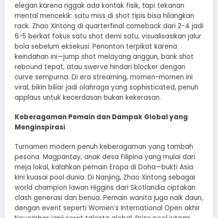
elegan karena nggak ada kontak fisik, tapi tekanan
mental mencekik: satu miss di shot tipis bisa hilangkan
rack. Zhao Xintong di quarterfinal comeback dari 2-4 jadi
6-5 berkat fokus satu shot demi satu, visualisasikan jalur
bola sebelum eksekusi. Penonton terpikat karena
keindahan ini—jump shot melayang anggun, bank shot
rebound tepat, atau swerve hindari blocker dengan
curve sempurna. Di era streaming, momen-momen ini
viral, bikin biliar jadi olahraga yang sophisticated, penuh
applaus untuk kecerdasan bukan kekerasan.
Keberagaman Pemain dan Dampak Global yang
Menginspirasi
Turnamen modern penuh keberagaman yang tambah
pesona. Magpantay, anak desa Filipina yang mulai dari
meja lokal, kalahkan pemain Eropa di Doha—bukti Asia
kini kuasai pool dunia. Di Nanjing, Zhao Xintong sebagai
world champion lawan Higgins dari Skotlandia ciptakan
clash generasi dan benua. Pemain wanita juga naik daun,
dengan event seperti Women’s International Open akhir