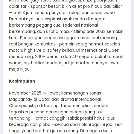
November janji sorot talenta global. Prize pool jutaan
dolar tarik sponsor besar, bikin atlet pro hidup dari biliar
—latih 8 jam sehari, punya psikolog, dan analis video.
Dampaknya luas: inspirasi anak muda di negara
berkembang pegang cue, federasi nasional
berkembang, dan usaha masuk Olimpiade 2032 semakin
kuat. Persaingan elegan ini nggak cuma soal menang,
tapi bangun komunitas—pemain saling hormat setelah
match, high five di safety brilian. Di International Open
mendatang, 200+ pemain dari 40 negara bakal tambah
warna, bukti biliar modern jadi jembatan budaya lewat
meja hijau.
Kesimpulan
November 2025 ini, lewat kemenangan Jonas
Magpantay di Qatar dan drama International
Championship di Nanjing, turnamen biliar modern
tegaskan pesona persaingan elegan yang tak
tertandingi. Format canggih, taktik presisi halus, plus
keberagaman global—semua ubah olahraga ini jadi seni
tinggi yang tarik hati jutaan orang. Di tengah dunia