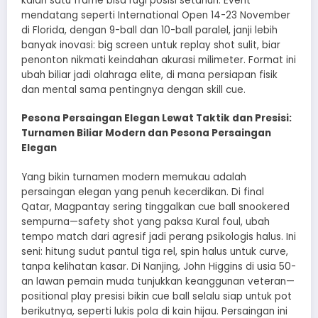
kalah satu frame bisa rugi posisi setahun. Event
mendatang seperti International Open 14-23 November
di Florida, dengan 9-ball dan 10-ball paralel, janji lebih
banyak inovasi: big screen untuk replay shot sulit, biar
penonton nikmati keindahan akurasi milimeter. Format ini
ubah biliar jadi olahraga elite, di mana persiapan fisik
dan mental sama pentingnya dengan skill cue.
Pesona Persaingan Elegan Lewat Taktik dan Presisi:
Turnamen Biliar Modern dan Pesona Persaingan
Elegan
Yang bikin turnamen modern memukau adalah
persaingan elegan yang penuh kecerdikan. Di final
Qatar, Magpantay sering tinggalkan cue ball snookered
sempurna—safety shot yang paksa Kural foul, ubah
tempo match dari agresif jadi perang psikologis halus. Ini
seni: hitung sudut pantul tiga rel, spin halus untuk curve,
tanpa kelihatan kasar. Di Nanjing, John Higgins di usia 50-
an lawan pemain muda tunjukkan keanggunan veteran—
positional play presisi bikin cue ball selalu siap untuk pot
berikutnya, seperti lukis pola di kain hijau. Persaingan ini